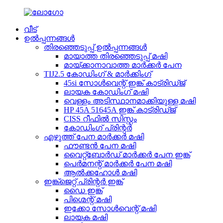
വീട്
ഉൽപ്പന്നങ്ങൾ
തിരഞ്ഞെടുപ്പ് ഉൽപ്പന്നങ്ങൾ
മായാത്ത തിരഞ്ഞെടുപ്പ് മഷി
മായ്ക്കാനാവാത്ത മാർക്കർ പേന
TIJ2.5 കോഡിംഗ് & മാർക്കിംഗ്
45si സോൾവെന്റ് ഇങ്ക് കാട്രിഡ്ജ്
ലായക കോഡിംഗ് മഷി
വെള്ളം അടിസ്ഥാനമാക്കിയുള്ള മഷി
HP 45A 51645A ഇങ്ക് കാട്രിഡ്ജ്
CISS റീഫിൽ സിസ്റ്റം
കോഡിംഗ് പ്രിന്റർ
എഴുത്ത് പേന മാർക്കർ മഷി
ഫൗണ്ടൻ പേന മഷി
വൈറ്റ്‌ബോർഡ് മാർക്കർ പേന ഇങ്ക്
പെർമനന്റ് മാർക്കർ പേന മഷി
ആൽക്കഹോൾ മഷി
ഇങ്ക്ജെറ്റ് പ്രിന്റർ ഇങ്ക്
ഡൈ ഇങ്ക്
പിഗ്മെന്റ് മഷി
ഇക്കോ സോൾവെന്റ് മഷി
ലായക മഷി