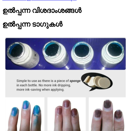
ഉൽപ്പന്ന വിശദാംശങ്ങൾ
ഉൽപ്പന്ന ടാഗുകൾ