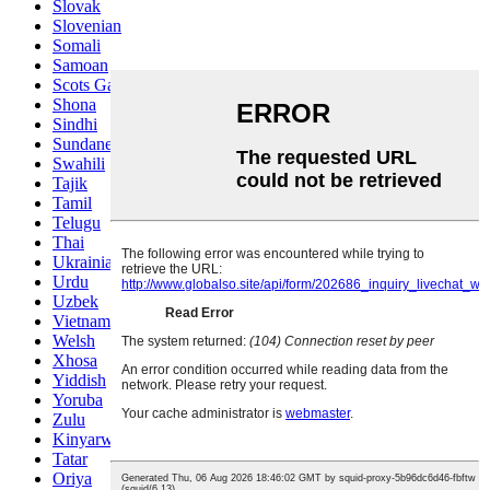
Slovak
Slovenian
Somali
Samoan
Scots Gaelic
Shona
Sindhi
Sundanese
Swahili
Tajik
Tamil
Telugu
Thai
Ukrainian
Urdu
Uzbek
Vietnamese
Welsh
Xhosa
Yiddish
Yoruba
Zulu
Kinyarwanda
Tatar
Oriya