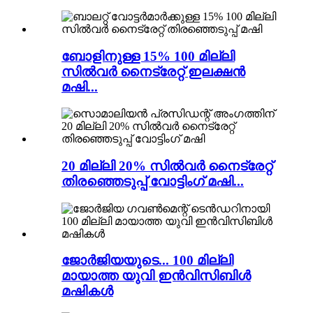
ബോളിനുള്ള 15% 100 മില്ലി
സിൽവർ നൈട്രേറ്റ് ഇലക്ഷൻ
മഷി...
20 മില്ലി 20% സിൽവർ നൈട്രേറ്റ്
തിരഞ്ഞെടുപ്പ് വോട്ടിംഗ് മഷി...
ജോർജിയയുടെ... 100 മില്ലി
മായാത്ത യുവി ഇൻവിസിബിൾ
മഷികൾ