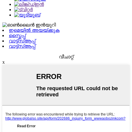
ഇമെയിൽ അയയ്ക്കുക
സ്കൈപ്പ്
വാട്ട്‌സ്ആപ്പ്
വാട്ട്‌സ്ആപ്പ്
വീചാറ്റ്
x