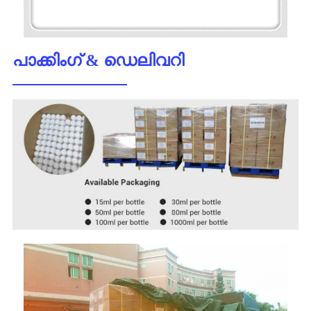
പാക്കിംഗ് & ഡെലിവറി