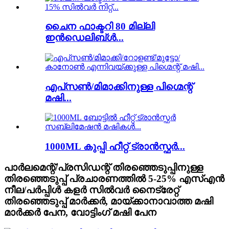
ചൈന ഫാക്ടറി 80 മില്ലി
ഇൻഡെലിബ്ൾ...
എപ്‌സൺ/മിമാക്കിനുള്ള പിഗ്മെന്റ്
മഷി...
1000ML കുപ്പി ഹീറ്റ് ട്രാൻസ്ഫർ...
പാർലമെന്റ്/പ്രസിഡന്റ് തിരഞ്ഞെടുപ്പിനുള്ള
തിരഞ്ഞെടുപ്പ് പ്രചാരണത്തിൽ 5-25% എസ്എൻ
നീല/പർപ്പിൾ കളർ സിൽവർ നൈട്രേറ്റ്
തിരഞ്ഞെടുപ്പ് മാർക്കർ, മായ്ക്കാനാവാത്ത മഷി
മാർക്കർ പേന, വോട്ടിംഗ് മഷി പേന