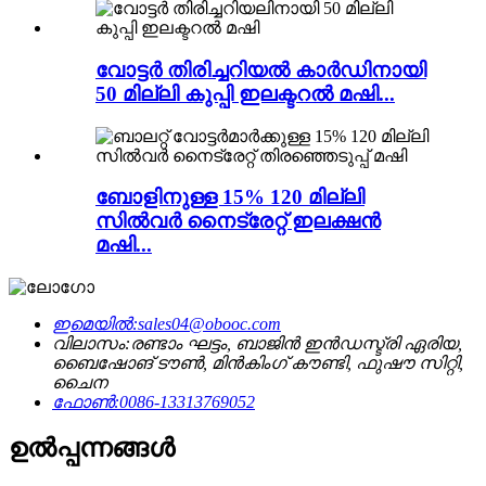
വോട്ടർ തിരിച്ചറിയൽ കാർഡിനായി
50 മില്ലി കുപ്പി ഇലക്ടറൽ മഷി...
ബോളിനുള്ള 15% 120 മില്ലി
സിൽവർ നൈട്രേറ്റ് ഇലക്ഷൻ
മഷി...
ഇമെയിൽ:
sales04@obooc.com
വിലാസം:
രണ്ടാം ഘട്ടം, ബാജിൻ ഇൻഡസ്ട്രി ഏരിയ,
ബൈഷോങ് ടൗൺ, മിൻകിംഗ് കൗണ്ടി, ഫുഷൗ സിറ്റി,
ചൈന
ഫോൺ:
0086-13313769052
ഉൽപ്പന്നങ്ങൾ