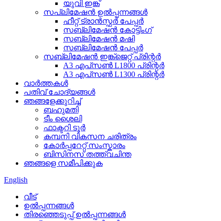
യുവി ഇങ്ക്
സപ്ലിമേഷൻ ഉൽപ്പന്നങ്ങൾ
ഹീറ്റ് ട്രാൻസ്ഫർ പേപ്പർ
സബ്ലിമേഷൻ കോട്ടിംഗ്
സബ്ലിമേഷൻ മഷി
സബ്ലിമേഷൻ പേപ്പർ
സബ്ലിമേഷൻ ഇങ്ക്ജെറ്റ് പ്രിന്റർ
A3 എപ്‌സൺ L1800 പ്രിന്റർ
A3 എപ്‌സൺ L1300 പ്രിന്റർ
വാർത്തകൾ
പതിവ് ചോദ്യങ്ങൾ
ഞങ്ങളേക്കുറിച്ച്
ബഹുമതി
ടീം ശൈലി
ഫാക്ടറി ടൂർ
കമ്പനി വികസന ചരിത്രം
കോർപ്പറേറ്റ് സംസ്കാരം
ബിസിനസ് തത്ത്വചിന്ത
ഞങ്ങളെ സമീപിക്കുക
English
വീട്
ഉൽപ്പന്നങ്ങൾ
തിരഞ്ഞെടുപ്പ് ഉൽപ്പന്നങ്ങൾ