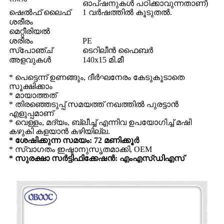
ഓപ്ഷനുകൾ പഠിക്കാവുന്നതാണ്)
ഷെൽഫ് ലൈഫ്
1 വർഷത്തിൽ കൂടുതൽ.
ശരീരം
മെറ്റീരിയൽ
ശരീരം
PE
സ്പോഞ്ച്
ടെറിലീൻ ഫൈബർ
അളവുകൾ
140x15 മി.മീ
* പെട്ടെന്ന് ഉണങ്ങും, ദീർഘനേരം കേടുകൂടാതെ
സൂക്ഷിക്കാം
* മായാത്തത്
* തിരഞ്ഞെടുപ്പ് സമയത്ത് നഖത്തിൽ പുരട്ടാൻ
എളുപ്പമാണ്
* വെള്ളം, മദ്യം, ബ്ലീച്ച് എന്നിവ ഉപയോഗിച്ച് മഷി
കഴുകി കളയാൻ കഴിയില്ല.
* ശേഷിക്കുന്ന സമയം: 72 മണിക്കൂർ
* സ്വാഗതം ഇഷ്ടാനുസൃതമാക്കി, OEM
* സുരക്ഷാ സർട്ടിഫിക്കേഷൻ: എംഎസ്ഡിഎസ്