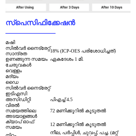
സ്പെസിഫിക്കേഷൻ
മഷി
സിൽവർ നൈട്രേറ്റ്
18% (ICP-OES പരിശോധിച്ചത്)
സാന്ദ്രത
ഉണങ്ങുന്ന സമയം
ഏകദേശം 1 മി.
ചേരുവകൾ
വെള്ളം
മദ്യം
ഡൈ
സിൽവർ നൈട്രേറ്റ്
ഇടിഎസി
അസിഡിറ്റി
പിഎച്ച് 4.5
വിരൽ
സമയത്തിലെ
72 മണിക്കൂറിൽ കൂടുതൽ
അടയാളങ്ങൾ
ക്യാപ് ഓഫ്
12 മണിക്കൂറിൽ കൂടുതൽ
സമയം
നീല, പർപ്പിൾ, ചുവപ്പ്, പച്ച. (മറ്റ്
നിറം