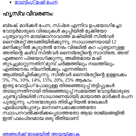
ഹൃസ്വ വിവരണം:
ബ്രഷ്, മാർക്കർ പേന, സ്പ്രേ എന്നിവ ഉപയോഗിച്ചോ
വോട്ടർമാരുടെ വിരലുകൾ കുപ്പിയിൽ മുക്കിയോ
പുരട്ടാവുന്ന മായ്ക്കാനാവാത്ത മഷിയിൽ സിൽവർ
നൈട്രേറ്റ് അടങ്ങിയിരിക്കുന്നു. സാധാരണയായി 12
മണിക്കൂറിൽ കൂടുതൽ നേരം വിരലിൽ കറ പുരട്ടാനുള്ള
അതിന്റെ കഴിവ് സിൽവർ നൈട്രേറ്റിന്റെ സാന്ദ്രത, അത്
എങ്ങനെ പ്രയോഗിക്കുന്നു, അമിതമായ മഷി
തുടച്ചുമാറ്റുന്നതിന് മുമ്പ് ചർമ്മത്തിലും നഖത്തിലും
എത്രനേരം നിലനിൽക്കും എന്നതിനെ
ആശ്രയിച്ചിരിക്കുന്നു. സിൽവർ നൈട്രേറ്റിന്റെ ഉള്ളടക്കം
5%, 7%, 10%, 14%, 15%, 20%, 25% ആകാം.
ഇരട്ട വോട്ടിംഗ് പോലുള്ള തിരഞ്ഞെടുപ്പ് തട്ടിപ്പുകൾ
തടയുന്നതിനായി തിരഞ്ഞെടുപ്പ് സമയത്ത് വോട്ടർമാരുടെ
ചൂണ്ടുവിരലിൽ (സാധാരണയായി) മായാത്ത മാർക്കർ പേന
പുരട്ടുന്നു. പൗരന്മാരുടെ തിരിച്ചറിയൽ രേഖകൾ
എല്ലായ്പ്പോഴും മാനദണ്ഡമാക്കാത്തതോ
സ്ഥാപനവൽക്കരിക്കപ്പെടാത്തതോ ആയ രാജ്യങ്ങളിൽ
ഇത് ഫലപ്രദമായ ഒരു രീതിയാണ്.
ഞങ്ങൾക്ക് ഇമെയിൽ അയയ്ക്കുക