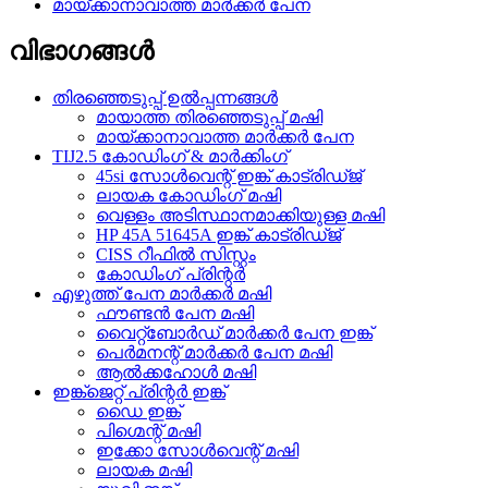
മായ്ക്കാനാവാത്ത മാർക്കർ പേന
വിഭാഗങ്ങൾ
തിരഞ്ഞെടുപ്പ് ഉൽപ്പന്നങ്ങൾ
മായാത്ത തിരഞ്ഞെടുപ്പ് മഷി
മായ്ക്കാനാവാത്ത മാർക്കർ പേന
TIJ2.5 കോഡിംഗ് & മാർക്കിംഗ്
45si സോൾവെന്റ് ഇങ്ക് കാട്രിഡ്ജ്
ലായക കോഡിംഗ് മഷി
വെള്ളം അടിസ്ഥാനമാക്കിയുള്ള മഷി
HP 45A 51645A ഇങ്ക് കാട്രിഡ്ജ്
CISS റീഫിൽ സിസ്റ്റം
കോഡിംഗ് പ്രിന്റർ
എഴുത്ത് പേന മാർക്കർ മഷി
ഫൗണ്ടൻ പേന മഷി
വൈറ്റ്‌ബോർഡ് മാർക്കർ പേന ഇങ്ക്
പെർമനന്റ് മാർക്കർ പേന മഷി
ആൽക്കഹോൾ മഷി
ഇങ്ക്ജെറ്റ് പ്രിന്റർ ഇങ്ക്
ഡൈ ഇങ്ക്
പിഗ്മെന്റ് മഷി
ഇക്കോ സോൾവെന്റ് മഷി
ലായക മഷി