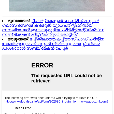
മുമ്പത്തേത്:
ടി-ഷർട്ട് കോട്ടൺ ഫാബ്രിക് മഗ്ഗുകൾ
ഗ്ലാസ് സെറാമിക് മെറ്റൽ വുഡ് പ്രിന്റിംഗിനായി
സബ്ലിമേഷൻ ഇങ്കോടുകൂടിയ പ്രീട്രീറ്റ്മെന്റ് ലിക്വിഡ്
സബ്ലിമേഷൻ ഹീറ്റ് ട്രാൻസ്ഫർ കോട്ടിംഗ്
അടുത്തത്:
മപ്പ്/ക്ലോത്ത്/കപ്പ്/മൗസ് പാഡ് പ്രിന്റിന്
വേണ്ടിയുള്ള ടെക്സ്റ്റൈൽ ലീയ്ക്കുള്ള ഫാസ്റ്റ് ഡ്രൈ
A3/A4/റോൾ സബ്ലിമേഷൻ പേപ്പർ