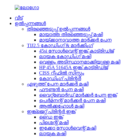
വീട്
ഉൽപ്പന്നങ്ങൾ
തിരഞ്ഞെടുപ്പ് ഉൽപ്പന്നങ്ങൾ
മായാത്ത തിരഞ്ഞെടുപ്പ് മഷി
മായ്ക്കാനാവാത്ത മാർക്കർ പേന
TIJ2.5 കോഡിംഗ് & മാർക്കിംഗ്
45si സോൾവെന്റ് ഇങ്ക് കാട്രിഡ്ജ്
ലായക കോഡിംഗ് മഷി
വെള്ളം അടിസ്ഥാനമാക്കിയുള്ള മഷി
HP 45A 51645A ഇങ്ക് കാട്രിഡ്ജ്
CISS റീഫിൽ സിസ്റ്റം
കോഡിംഗ് പ്രിന്റർ
എഴുത്ത് പേന മാർക്കർ മഷി
ഫൗണ്ടൻ പേന മഷി
വൈറ്റ്‌ബോർഡ് മാർക്കർ പേന ഇങ്ക്
പെർമനന്റ് മാർക്കർ പേന മഷി
ആൽക്കഹോൾ മഷി
ഇങ്ക്ജെറ്റ് പ്രിന്റർ ഇങ്ക്
ഡൈ ഇങ്ക്
പിഗ്മെന്റ് മഷി
ഇക്കോ സോൾവെന്റ് മഷി
ലായക മഷി