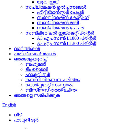
യുവി ഇങ്ക്
സപ്ലിമേഷൻ ഉൽപ്പന്നങ്ങൾ
ഹീറ്റ് ട്രാൻസ്ഫർ പേപ്പർ
സബ്ലിമേഷൻ കോട്ടിംഗ്
സബ്ലിമേഷൻ മഷി
സബ്ലിമേഷൻ പേപ്പർ
സബ്ലിമേഷൻ ഇങ്ക്ജെറ്റ് പ്രിന്റർ
A3 എപ്‌സൺ L1800 പ്രിന്റർ
A3 എപ്‌സൺ L1300 പ്രിന്റർ
വാർത്തകൾ
പതിവ് ചോദ്യങ്ങൾ
ഞങ്ങളേക്കുറിച്ച്
ബഹുമതി
ടീം ശൈലി
ഫാക്ടറി ടൂർ
കമ്പനി വികസന ചരിത്രം
കോർപ്പറേറ്റ് സംസ്കാരം
ബിസിനസ് തത്ത്വചിന്ത
ഞങ്ങളെ സമീപിക്കുക
English
വീട്
ഫാക്ടറി ടൂർ