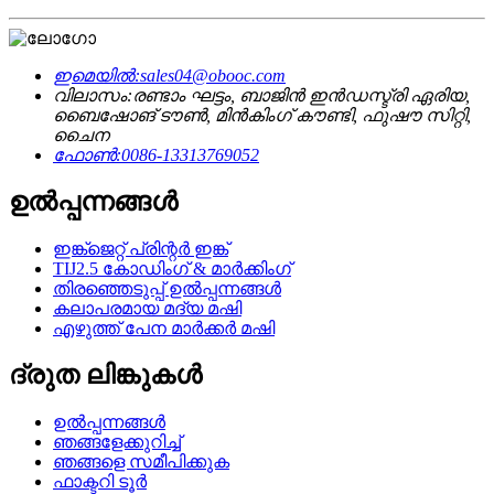
ഇമെയിൽ:
sales04@obooc.com
വിലാസം:
രണ്ടാം ഘട്ടം, ബാജിൻ ഇൻഡസ്ട്രി ഏരിയ,
ബൈഷോങ് ടൗൺ, മിൻകിംഗ് കൗണ്ടി, ഫുഷൗ സിറ്റി,
ചൈന
ഫോൺ:
0086-13313769052
ഉൽപ്പന്നങ്ങൾ
ഇങ്ക്ജെറ്റ് പ്രിന്റർ ഇങ്ക്
TIJ2.5 കോഡിംഗ് & മാർക്കിംഗ്
തിരഞ്ഞെടുപ്പ് ഉൽപ്പന്നങ്ങൾ
കലാപരമായ മദ്യ മഷി
എഴുത്ത് പേന മാർക്കർ മഷി
ദ്രുത ലിങ്കുകൾ
ഉൽപ്പന്നങ്ങൾ
ഞങ്ങളേക്കുറിച്ച്
ഞങ്ങളെ സമീപിക്കുക
ഫാക്ടറി ടൂർ