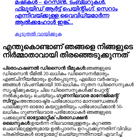
മഷികൾ – റെസിൻ, ടംബ്ലറുകൾ,
ഫ്ലൂയിഡ് ആർട്ട് പെയിന്റിംഗ്, സെറാം
എന്നിവയ്ക്കുള്ള വൈവിധ്യമാർന്ന
ആൽക്കഹോൾ ഇങ്ക്...
കൂടുതൽ വായിക്കുക
എന്തുകൊണ്ടാണ് ഞങ്ങളെ നിങ്ങളുടെ
നിർമ്മാതാവായി തിരഞ്ഞെടുക്കുന്നത്
പ്രൊഫഷണൽ ഡിസൈൻ ടീമുകൾ:
ഞങ്ങളുടെ
ഡിസൈൻ ടീമിൽ 20-ലധികം ഡിസൈനർമാരും
എഞ്ചിനീയർമാരും ഉൾപ്പെടുന്നു, എല്ലാ വർഷവും
ഞങ്ങൾ വിപണിക്കായി 300-ലധികം നൂതന ഡിസൈനുകൾ
സൃഷ്ടിക്കുകയും ചില ഡിസൈനുകൾക്ക് പേറ്റന്റ്
നൽകുകയും ചെയ്യും.
ഗുണനിലവാര മാനേജ്മെന്റ്
സിസ്റ്റം:
അന്താരാഷ്ട്ര പരിശോധനാ മാനദണ്ഡങ്ങൾ
പാലിക്കുന്ന ഓരോ കയറ്റുമതിയും പരിശോധിക്കാൻ 50-
ലധികം ഗുണനിലവാര പരിശോധകർ ഞങ്ങളുടെ
പക്കലുണ്ട്.
ഓട്ടോമാറ്റിക് പ്രൊഡക്ഷൻ
ലൈനുകൾ:
ഉയർന്ന നിലവാരമുള്ളതും കുറഞ്ഞ
ചെലവിലുള്ളതുമായ ഉൽപ്പാദനം ഉറപ്പാക്കുന്നതിന് വിവിധ
പ്രക്രിയകൾ ഓട്ടോമേറ്റ് ചെയ്യുന്നതിനായി എവറിച്ച്