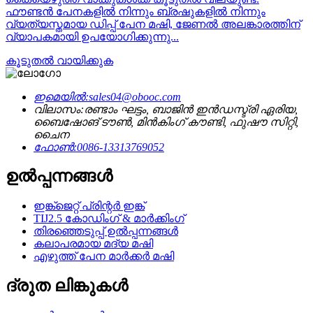
ഫൗണ്ടൻ പേനകളിൽ നിന്നും ബ്രഷുകളിൽ നിന്നും
വ്യത്യസ്തമായ ഡിപ്പ് പേന മഷി, ജേണൽ അലങ്കാരത്തിന്
വ്യാപകമായി ഉപയോഗിക്കുന്നു...
കൂടുതൽ വായിക്കുക
ഇമെയിൽ:
sales04@obooc.com
വിലാസം:
രണ്ടാം ഘട്ടം, ബാജിൻ ഇൻഡസ്ട്രി ഏരിയ,
ബൈഷോങ് ടൗൺ, മിൻകിംഗ് കൗണ്ടി, ഫുഷൗ സിറ്റി,
ചൈന
ഫോൺ:
0086-13313769052
ഉൽപ്പന്നങ്ങൾ
ഇങ്ക്ജെറ്റ് പ്രിന്റർ ഇങ്ക്
TIJ2.5 കോഡിംഗ് & മാർക്കിംഗ്
തിരഞ്ഞെടുപ്പ് ഉൽപ്പന്നങ്ങൾ
കലാപരമായ മദ്യ മഷി
എഴുത്ത് പേന മാർക്കർ മഷി
ദ്രുത ലിങ്കുകൾ