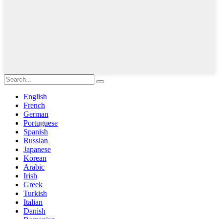
English
French
German
Portuguese
Spanish
Russian
Japanese
Korean
Arabic
Irish
Greek
Turkish
Italian
Danish