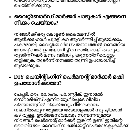
തടയുന്നതിനുമായി മഷി പ്രത്യേകം രൂപകൽപ്പന
ചെയ്‌തിരിക്കുന്നു.
വൈറ്റ്‌ബോർഡ് മാർക്കർ പാടുകൾ എങ്ങനെ
നീക്കം ചെയ്യാം?
നിങ്ങൾക്ക് ഒരു കോട്ടൺ കൈലേസിൽ
ആൽക്കഹോൾ പുരട്ടി കറ ആവർത്തിച്ച് തുടയ്ക്കാം.
പകരമായി, വൈറ്റ്ബോർഡ് പ്രതലത്തിൽ ഉണങ്ങിയ
സോപ്പ് ബാർ ഉപയോഗിച്ച് സൌമ്യമായി തടവുക,
തുടർന്ന് ഘർഷണം വർദ്ധിപ്പിക്കുന്നതിന് വെള്ളം
തളിക്കുക, തുടർന്ന് നനഞ്ഞ തുണി ഉപയോഗിച്ച്
തുടയ്ക്കുക.
DIY പെയിന്റിംഗിന് പെർമനന്റ് മാർക്കർ മഷി
ഉപയോഗിക്കാമോ?
പേപ്പർ, മരം, ലോഹം, പ്ലാസ്റ്റിക്, ഇനാമൽ
സെറാമിക്സ് എന്നിവയുൾപ്പെടെ വിവിധ
പ്രതലങ്ങളിൽ വ്യക്തവും ദീർഘകാലം
നിലനിൽക്കുന്നതുമായ അടയാളങ്ങൾ സൃഷ്ടിക്കാൻ
കഴിവുള്ള, ഊർജ്ജസ്വലവും സമ്പന്നവുമായ
നിറങ്ങൾ പെർമനന്റ് മാർക്കർ ഇങ്കിൽ ഉണ്ട്. ഇതിന്റെ
വൈവിധ്യം ദൈനംദിന ക്രിയേറ്റീവ് പ്രോജക്റ്റുകൾക്ക്