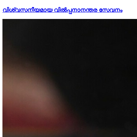
വിശ്വസനീയമായ വിൽപ്പനാനന്തര സേവനം