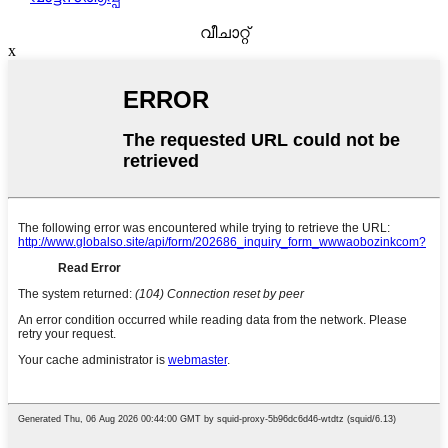
വീചാറ്റ്
x