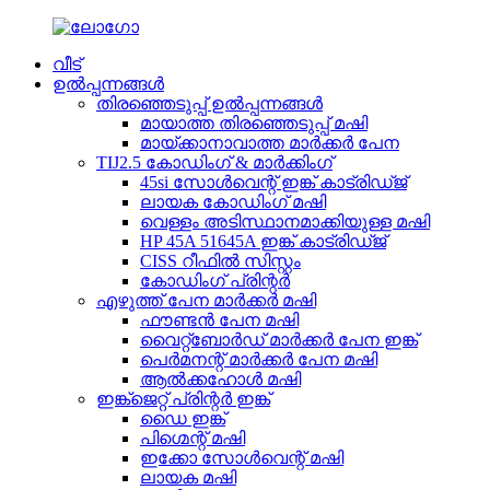
വീട്
ഉൽപ്പന്നങ്ങൾ
തിരഞ്ഞെടുപ്പ് ഉൽപ്പന്നങ്ങൾ
മായാത്ത തിരഞ്ഞെടുപ്പ് മഷി
മായ്ക്കാനാവാത്ത മാർക്കർ പേന
TIJ2.5 കോഡിംഗ് & മാർക്കിംഗ്
45si സോൾവെന്റ് ഇങ്ക് കാട്രിഡ്ജ്
ലായക കോഡിംഗ് മഷി
വെള്ളം അടിസ്ഥാനമാക്കിയുള്ള മഷി
HP 45A 51645A ഇങ്ക് കാട്രിഡ്ജ്
CISS റീഫിൽ സിസ്റ്റം
കോഡിംഗ് പ്രിന്റർ
എഴുത്ത് പേന മാർക്കർ മഷി
ഫൗണ്ടൻ പേന മഷി
വൈറ്റ്‌ബോർഡ് മാർക്കർ പേന ഇങ്ക്
പെർമനന്റ് മാർക്കർ പേന മഷി
ആൽക്കഹോൾ മഷി
ഇങ്ക്ജെറ്റ് പ്രിന്റർ ഇങ്ക്
ഡൈ ഇങ്ക്
പിഗ്മെന്റ് മഷി
ഇക്കോ സോൾവെന്റ് മഷി
ലായക മഷി