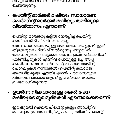
വിപുലമായ DIY സാധ്യതകൾ വാഗ്ദാനം
ചെയ്യുന്നു.
പെയിന്റ് മാർക്കർ മഷിയും സാധാരണ
പെർമനന്റ് മാർക്കർ മഷിയും തമ്മിലുള്ള
വ്യത്യാസം എന്താണ്?
പെയിന്റ് മാർക്കറുകളിൽ നേർപ്പിച്ച പെയിന്റ്
അല്ലെങ്കിൽ പ്രത്യേക എണ്ണ
അടിസ്ഥാനമാക്കിയുള്ള മഷി അടങ്ങിയിട്ടുണ്ട്, ഇത്
തിളക്കമുള്ള ഫിനിഷ് നൽകുന്നു. സ്കെയിൽ
മോഡലുകൾ, ഓട്ടോമൊബൈലുകൾ, ഫ്ലോറിംഗ്,
ഫർണിച്ചറുകൾ എന്നിവ പോലുള്ള ടച്ച്-അപ്പ്
ആപ്ലിക്കേഷനുകൾക്കോ ​​(ഉദാഹരണത്തിന്,
പോറലുകൾ നന്നാക്കൽ) പെയിന്റ് കവറേജ്
ആവശ്യമുള്ള എത്തിച്ചേരാൻ പ്രയാസമുള്ള
പ്രതലങ്ങൾക്കോ ​​ആണ് ഇവ പ്രധാനമായും
ഉപയോഗിക്കുന്നത്.
ഉയർന്ന നിലവാരമുള്ള ജെൽ പേന
മഷിയുടെ മുഖമുദ്രകൾ എന്തൊക്കെയാണ്?
ഇറക്കുമതി ചെയ്ത പിഗ്മെന്റുകളും അഡിറ്റീവ്
മഷികളും ഉപയോഗിച്ച് രൂപപ്പെടുത്തിയ "പിഗ്മെന്റ്