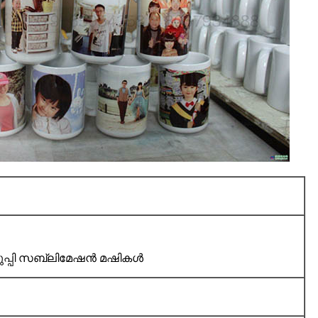
ി / കുപ്പി സബ്ലിമേഷൻ മഷികൾ