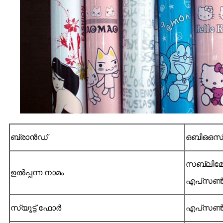
ബ്രാൻഡ്
ഒബിഒഒസ
സബ്ലിമേഷ
ഉൽപ്പന്ന നാമം
എപ്‌സൺ / 
സ്യൂട്ട് ഫോർ
എപ്‌സൺ / മ