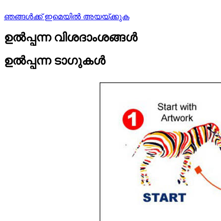
ഞങ്ങൾക്ക് ഇമെയിൽ അയയ്ക്കുക
ഉൽപ്പന്ന വിശദാംശങ്ങൾ
ഉൽപ്പന്ന ടാഗുകൾ