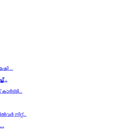
...
..