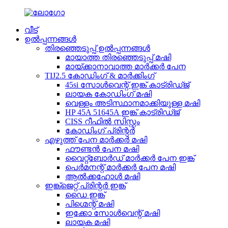
വീട്
ഉൽപ്പന്നങ്ങൾ
തിരഞ്ഞെടുപ്പ് ഉൽപ്പന്നങ്ങൾ
മായാത്ത തിരഞ്ഞെടുപ്പ് മഷി
മായ്ക്കാനാവാത്ത മാർക്കർ പേന
TIJ2.5 കോഡിംഗ് & മാർക്കിംഗ്
45si സോൾവെന്റ് ഇങ്ക് കാട്രിഡ്ജ്
ലായക കോഡിംഗ് മഷി
വെള്ളം അടിസ്ഥാനമാക്കിയുള്ള മഷി
HP 45A 51645A ഇങ്ക് കാട്രിഡ്ജ്
CISS റീഫിൽ സിസ്റ്റം
കോഡിംഗ് പ്രിന്റർ
എഴുത്ത് പേന മാർക്കർ മഷി
ഫൗണ്ടൻ പേന മഷി
വൈറ്റ്‌ബോർഡ് മാർക്കർ പേന ഇങ്ക്
പെർമനന്റ് മാർക്കർ പേന മഷി
ആൽക്കഹോൾ മഷി
ഇങ്ക്ജെറ്റ് പ്രിന്റർ ഇങ്ക്
ഡൈ ഇങ്ക്
പിഗ്മെന്റ് മഷി
ഇക്കോ സോൾവെന്റ് മഷി
ലായക മഷി