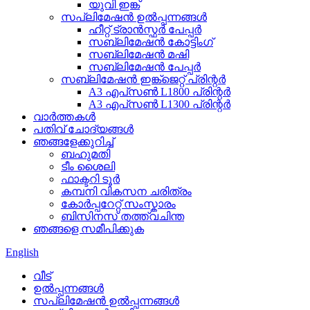
യുവി ഇങ്ക്
സപ്ലിമേഷൻ ഉൽപ്പന്നങ്ങൾ
ഹീറ്റ് ട്രാൻസ്ഫർ പേപ്പർ
സബ്ലിമേഷൻ കോട്ടിംഗ്
സബ്ലിമേഷൻ മഷി
സബ്ലിമേഷൻ പേപ്പർ
സബ്ലിമേഷൻ ഇങ്ക്ജെറ്റ് പ്രിന്റർ
A3 എപ്‌സൺ L1800 പ്രിന്റർ
A3 എപ്‌സൺ L1300 പ്രിന്റർ
വാർത്തകൾ
പതിവ് ചോദ്യങ്ങൾ
ഞങ്ങളേക്കുറിച്ച്
ബഹുമതി
ടീം ശൈലി
ഫാക്ടറി ടൂർ
കമ്പനി വികസന ചരിത്രം
കോർപ്പറേറ്റ് സംസ്കാരം
ബിസിനസ് തത്ത്വചിന്ത
ഞങ്ങളെ സമീപിക്കുക
English
വീട്
ഉൽപ്പന്നങ്ങൾ
സപ്ലിമേഷൻ ഉൽപ്പന്നങ്ങൾ