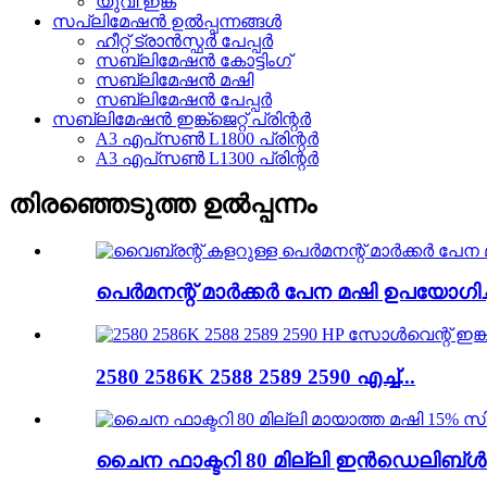
യുവി ഇങ്ക്
സപ്ലിമേഷൻ ഉൽപ്പന്നങ്ങൾ
ഹീറ്റ് ട്രാൻസ്ഫർ പേപ്പർ
സബ്ലിമേഷൻ കോട്ടിംഗ്
സബ്ലിമേഷൻ മഷി
സബ്ലിമേഷൻ പേപ്പർ
സബ്ലിമേഷൻ ഇങ്ക്ജെറ്റ് പ്രിന്റർ
A3 എപ്‌സൺ L1800 പ്രിന്റർ
A3 എപ്‌സൺ L1300 പ്രിന്റർ
തിരഞ്ഞെടുത്ത ഉൽപ്പന്നം
പെർമനന്റ് മാർക്കർ പേന മഷി ഉപയോഗിച്ച്
2580 2586K 2588 2589 2590 എച്ച്...
ചൈന ഫാക്ടറി 80 മില്ലി ഇൻഡെലിബ്ൾ.