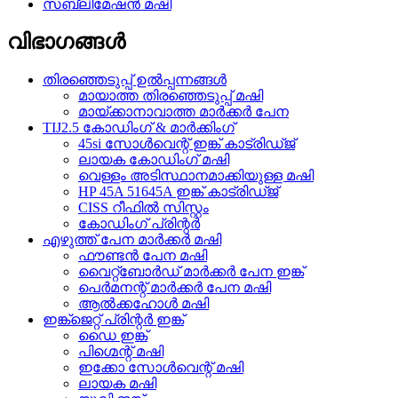
സബ്ലിമേഷൻ മഷി
വിഭാഗങ്ങൾ
തിരഞ്ഞെടുപ്പ് ഉൽപ്പന്നങ്ങൾ
മായാത്ത തിരഞ്ഞെടുപ്പ് മഷി
മായ്ക്കാനാവാത്ത മാർക്കർ പേന
TIJ2.5 കോഡിംഗ് & മാർക്കിംഗ്
45si സോൾവെന്റ് ഇങ്ക് കാട്രിഡ്ജ്
ലായക കോഡിംഗ് മഷി
വെള്ളം അടിസ്ഥാനമാക്കിയുള്ള മഷി
HP 45A 51645A ഇങ്ക് കാട്രിഡ്ജ്
CISS റീഫിൽ സിസ്റ്റം
കോഡിംഗ് പ്രിന്റർ
എഴുത്ത് പേന മാർക്കർ മഷി
ഫൗണ്ടൻ പേന മഷി
വൈറ്റ്‌ബോർഡ് മാർക്കർ പേന ഇങ്ക്
പെർമനന്റ് മാർക്കർ പേന മഷി
ആൽക്കഹോൾ മഷി
ഇങ്ക്ജെറ്റ് പ്രിന്റർ ഇങ്ക്
ഡൈ ഇങ്ക്
പിഗ്മെന്റ് മഷി
ഇക്കോ സോൾവെന്റ് മഷി
ലായക മഷി