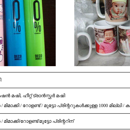
ി
ൻ മഷി, ഹീറ്റ് ട്രാൻസ്ഫർ മഷി
മിമാക്കി / റോളണ്ട് / മുട്ടോ പ്രിന്ററുകൾക്കുള്ള 1000 മില്ല
ിമാക്കി/റോളണ്ട്/മുട്ടോ പ്രിന്ററിന്